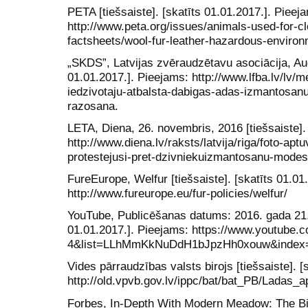
PETA [tiešsaiste]. [skatīts 01.01.2017.]. Pieej
http://www.peta.org/issues/animals-used-for-cl
factsheets/wool-fur-leather-hazardous-environ
„SKDS”, Latvijas zvēraudzētavu asociācija, Aug
01.01.2017.]. Pieejams: http://www.lfba.lv/lv/m
iedzivotaju-atbalsta-dabigas-adas-izmantosa
razosana.
LETA, Diena, 26. novembris, 2016 [tiešsaiste].
http://www.diena.lv/raksts/latvija/riga/foto-apt
protestejusi-pret-dzivniekuizmantosanu-modes
FureEurope, Welfur [tiešsaiste]. [skatīts 01.01
http://www.fureurope.eu/fur-policies/welfur/
YouTube, Publicēšanas datums: 2016. gada 21. jū
01.01.2017.]. Pieejams: https://www.youtub
4&list=LLhMmKkNuDdH1bJpzHh0xouw&index
Vides pārraudzības valsts birojs [tiešsaiste]. [
http://old.vpvb.gov.lv/ippc/bat/bat_PB/Ladas_a
Forbes, In-Depth With Modern Meadow: The Bi