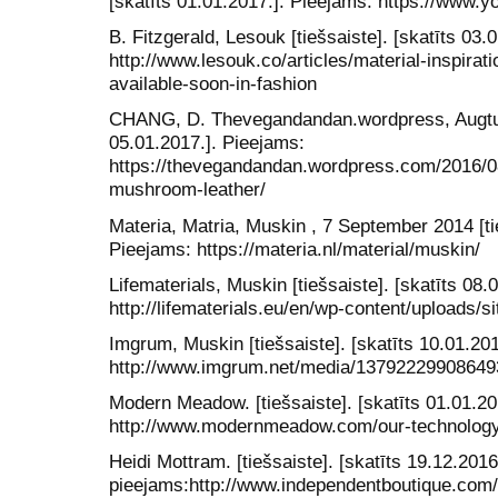
[skatīts 01.01.2017.]. Pieejams: https://ww
B. Fitzgerald, Lesouk [tiešsaiste]. [skatīts 03.
http://www.lesouk.co/articles/material-inspirat
available-soon-in-fashion
CHANG, D. Thevegandandan.wordpress, Augtust 
05.01.2017.]. Pieejams:
https://thevegandandan.wordpress.com/2016/0
mushroom-leather/
Materia, Matria, Muskin , 7 September 2014 [tie
Pieejams: https://materia.nl/material/muskin/
Lifematerials, Muskin [tiešsaiste]. [skatīts 08.
http://lifematerials.eu/en/wp-content/uploads/
Imgrum, Muskin [tiešsaiste]. [skatīts 10.01.20
http://www.imgrum.net/media/1379222990864
Modern Meadow. [tiešsaiste]. [skatīts 01.01.20
http://www.modernmeadow.com/our-technology
Heidi Mottram. [tiešsaiste]. [skatīts 19.12.2016
pieejams:http://www.independentboutique.com/