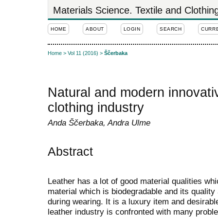
Materials Science. Textile and Clothi
HOME
ABOUT
LOGIN
SEARCH
CURR
Home
>
Vol 11 (2016)
>
Ščerbaka
Natural and modern innovativ
clothing industry
Anda Ščerbaka, Andra Ulme
Abstract
Leather has a lot of good material qualities whi
material which is biodegradable and its quality
during wearing. It is a luxury item and desirabl
leather industry is confronted with many probl