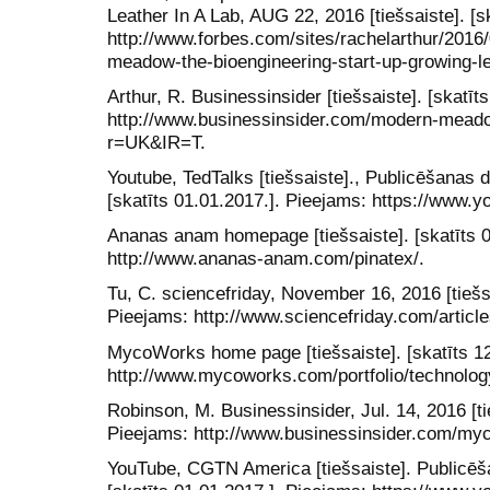
Leather In A Lab, AUG 22, 2016 [tiešsaiste]. [s
http://www.forbes.com/sites/rachelarthur/2016
meadow-the-bioengineering-start-up-growing-l
Arthur, R. Businessinsider [tiešsaiste]. [skatīt
http://www.businessinsider.com/modern-meado
r=UK&IR=T.
Youtube, TedTalks [tiešsaiste]., Publicēšanas 
[skatīts 01.01.2017.]. Pieejams: https://ww
Ananas anam homepage [tiešsaiste]. [skatīts 0
http://www.ananas-anam.com/pinatex/.
Tu, C. sciencefriday, November 16, 2016 [tiešsa
Pieejams: http://www.sciencefriday.com/articles
MycoWorks home page [tiešsaiste]. [skatīts 12
http://www.mycoworks.com/portfolio/technolog
Robinson, M. Businessinsider, Jul. 14, 2016 [tie
Pieejams: http://www.businessinsider.com/my
YouTube, CGTN America [tiešsaiste]. Publicēša