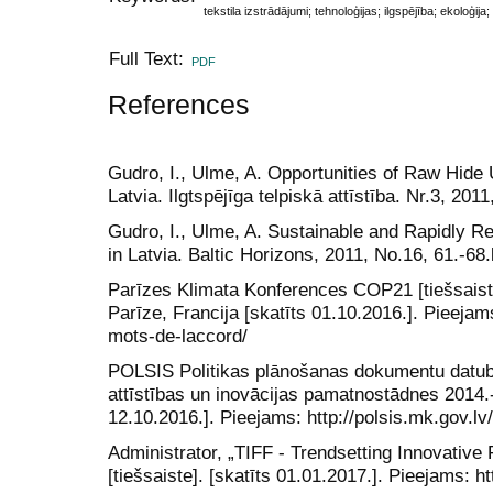
tekstila izstrādājumi; tehnoloģijas; ilgspējība; ekoloģija
Full Text:
PDF
References
Gudro, I., Ulme, A. Opportunities of Raw Hide 
Latvia. Ilgtspējīga telpiskā attīstība. Nr.3, 20
Gudro, I., Ulme, A. Sustainable and Rapidly R
in Latvia. Baltic Horizons, 2011, No.16, 61.-6
Parīzes Klimata Konferences COP21 [tiešsaist
Parīze, Francija [skatīts 01.10.2016.]. Pieejam
mots-de-laccord/
POLSIS Politikas plānošanas dokumentu datubā
attīstības un inovācijas pamatnostādnes 2014.-
12.10.2016.]. Pieejams: http://polsis.mk.gov.
Administrator, „TIFF - Trendsetting Innovative
[tiešsaiste]. [skatīts 01.01.2017.]. Pieejams: 