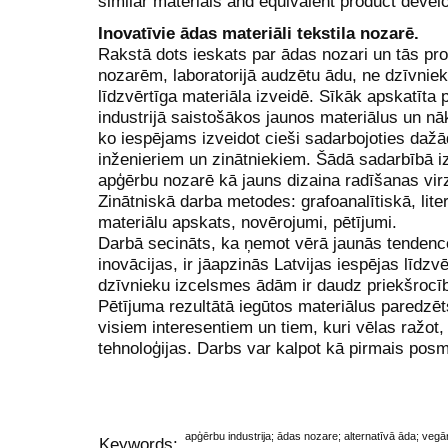
similar materials and equivalent product devel
Inovatīvie ādas materiāli tekstila nozarē.
Rakstā dots ieskats par ādas nozari un tās pr
nozarēm, laboratorijā audzētu ādu, ne dzīvnie
līdzvērtīga materiāla izveidē. Sīkāk apskatīta
industrijā saistošākos jaunos materiālus un nā
ko iespējams izveidot cieši sadarbojoties daž
inženieriem un zinātniekiem. Šādā sadarbībā iz
apģērbu nozarē kā jauns dizaina radīšanas vir
Zinātniskā darba metodes: grafoanalītiskā, lite
materiālu apskats, novērojumi, pētījumi.
Darbā secināts, ka ņemot vērā jaunās tendence
inovācijas, ir jāapzinās Latvijas iespējas līdz
dzīvnieku izcelsmes ādām ir daudz priekšrocī
Pētījuma rezultātā iegūtos materiālus paredzē
visiem interesentiem un tiem, kuri vēlas ražot
tehnoloģijas. Darbs var kalpot kā pirmais po
apģērbu industrija; ādas nozare; alternatīvā āda; vegān
Keywords: